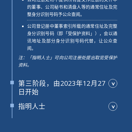
的董事、公司秘书和清盘人等的通常住址及完
整身分识别号码予公众查阅。
公司登记册中董事索引所载的通常住址及完整
身分识别号码（即「受保护资料」），会以通
讯地址及部分身分识别号码代替，让公众查
阅。
注：「指明人士」可向公司注册处提出取览受保护
资料。
▼
第三阶段，由2023年12月27
日开始
资料当事人可向公司注册处申请不提供已向本处登
▼
指明人士
记的文件所载的受保护资料（即「不提供的资
下列指明人士可向公司注册处申请查阅董事及其他
料」），并以其通讯地址及部分身分识别号码代
人士的受保护资料。
替，让公众查阅。