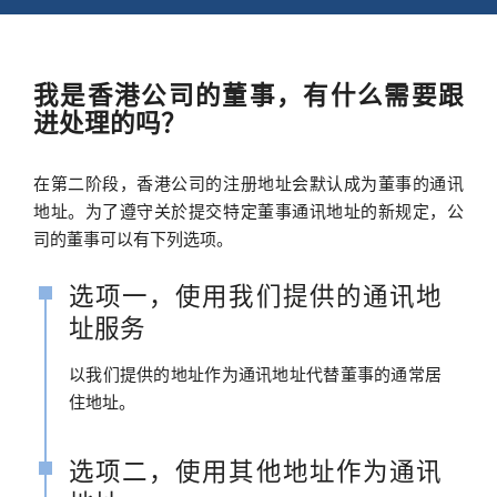
注：「指明人士」可向公司注册处提出取览受保护
资料当事人；
资料。
获资料当事人书面授权取得该等资料的人；
我是香港公司的董事，有什么需要跟
进处理的吗？
有关公司的成员；
清盘人；
在第二阶段，香港公司的注册地址会默认成为董事的通讯
破产案受讬人；
地址。为了遵守关於提交特定董事通讯地址的新规定，公
司的董事可以有下列选项。
公职人员或公共机构；
选项一，使用我们提供的通讯地
该规例附表指明的人士；
址服务
律师或外地律师；
以我们提供的地址作为通讯地址代替董事的通常居
执业会计师；
住地址。
金融机构或指定非金融业人士。
选项二，使用其他地址作为通讯